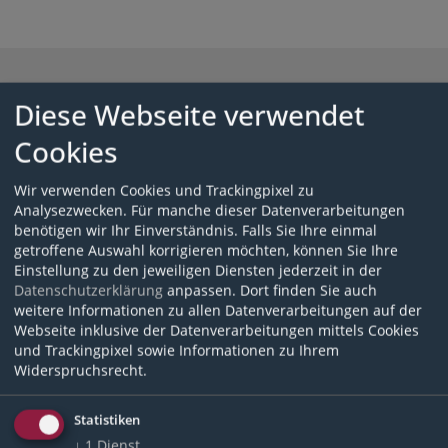
Mehr erfahren
Diese Webseite verwendet
Cookies
Diese Kurse könnten ebenfalls interessant für dich
sein.
Wir verwenden Cookies und Trackingpixel zu
Analysezwecken. Für manche dieser Datenverarbeitungen
benötigen wir Ihr Einverständnis. Falls Sie Ihre einmal
getroffene Auswahl korrigieren möchten, können Sie Ihre
Einstellung zu den jeweiligen Diensten jederzeit in der
Datenschutzerklärung
anpassen. Dort finden Sie auch
weitere Informationen zu allen Datenverarbeitungen auf der
Webseite inklusive der Datenverarbeitungen mittels Cookies
und Trackingpixel sowie Informationen zu Ihrem
Widerspruchsrecht.
Lernsnack:
Reisen für alle Teil 2
Statistiken
↓
1
Dienst