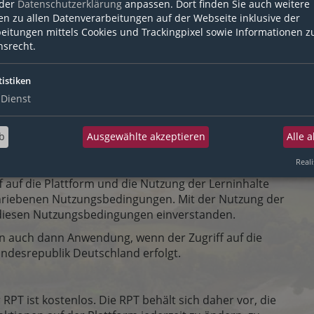
 der
Datenschutzerklärung
anpassen. Dort finden Sie auch weitere
nen, touristische Anbieter und Entscheider und
en zu allen Datenverarbeitungen auf der Webseite inklusive der
 Tourismus. Die Lernplattform ermöglicht Nutzenden eine
eitungen mittels Cookies und Trackingpixel sowie Informationen z
ung in touristischen Themen. Der vollständige
srecht.
steht nur registrierten Nutzenden zur Verfügung.
tistiken
Dienst
 sich auf die Nutzung der E-Learning-Plattform der
b
Ausgewählte akzeptieren
Alle 
Reali
 der RPT. Die Lernplattform bietet Zugriff auf Inhalte der
ff auf die Plattform und die Nutzung der Lerninhalte
hriebenen Nutzungsbedingungen. Mit der Nutzung der
t diesen Nutzungsbedingungen einverstanden.
 auch dann Anwendung, wenn der Zugriff auf die
ndesrepublik Deutschland erfolgt.
PT ist kostenlos. Die RPT behält sich daher vor, die