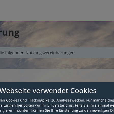
rung
e die folgenden Nutzungsvereinbarungen.
 Webseite verwendet Cookies
 (im Folgenden „RPT“) betreibt innerhalb des
z unter der Domain
www.tnwissen-rlp.info
eine Plattform
en Cookies und Trackingpixel zu Analysezwecken. Für manche die
attform“). Die Lernplattform bietet Nutzenden Zugriff auf
itungen benötigen wir Ihr Einverständnis. Falls Sie Ihre einmal g
 Das Angebot auf der Lernplattform richtet sich an
rigieren möchten, können Sie Ihre Einstellung zu den jeweiligen D
ationsmarketing- und