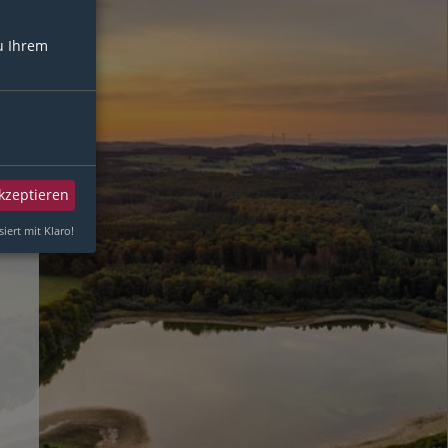
u Ihrem
akzeptieren
siert mit Klaro!