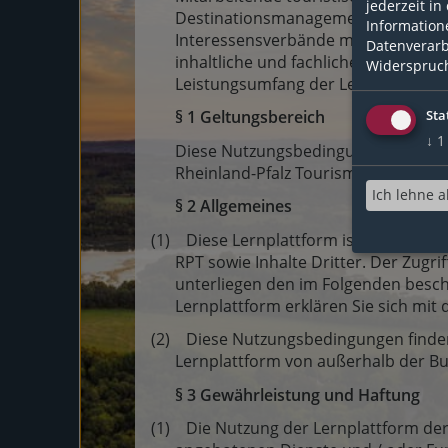
jederzeit in
Destinationsmanagementorganisatio
Information
Interessensverbände mit Bezug zum
Datenverarb
inhaltliche und fachliche Weiterbild
Widerspruch
Leistungsumfang der Lernplattform 
§ 1 Geltungsbereich
Sta
↓
1
Diese Nutzungsbedingungen beziehen
Rheinland-Pfalz Tourismus GmbH.
Ich lehne a
§ 2 Allgemeines
(1) Diese Lernplattform ist ein Angebot
RPT sowie Inhalte Dritter. Der Zugri
unterliegen den im Folgenden besc
Lernplattform erklären Sie sich mi
(2) Diese Nutzungsbedingungen finden
Lernplattform von außerhalb der Bu
§ 3 Gewährleistung und Haftung
(1) Die Nutzung der Lernplattform der R