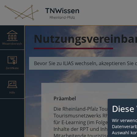
Nutzungsvereinba
Wissensbereich
Bevor Sie zu ILIAS wechseln, akzeptieren Si
Zertifikate
Hilfe
Präambel
Diese
Die Rheinland-Pfalz Tourismus GmbH
Tourismusnetzwerks Rheinland-Pfal
Wir verwend
für E-Learning (im Folgenden „Lernpl
Datenverarbe
Inhalte der RPT und Inhalte Dritter.
Auswahl kor
Mitarbeitende touristischer Destin