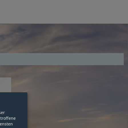
ser
etroffene
iensten