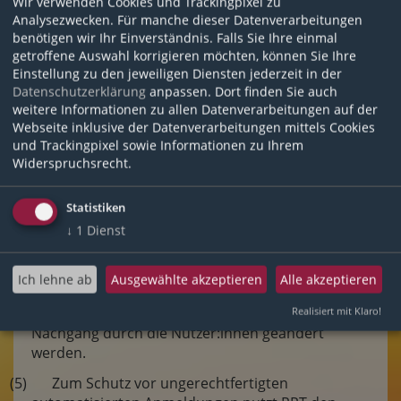
Wir verwenden Cookies und Trackingpixel zu
(3) Mit der Nutzung der Lernplattform versichern
Analysezwecken. Für manche dieser Datenverarbeitungen
Sie, dass Sie Ihre Zugangsdaten vor
benötigen wir Ihr Einverständnis. Falls Sie Ihre einmal
unautorisiertem Zugriff schützen werden. Falls
getroffene Auswahl korrigieren möchten, können Sie Ihre
Ihnen eine missbräuchliche Verwendung der
Einstellung zu den jeweiligen Diensten jederzeit in der
Zugangsdaten auffällt oder Sie vermuten, dass
Datenschutzerklärung
anpassen. Dort finden Sie auch
Ihre Daten missbräuchlich verwendet werden,
weitere Informationen zu allen Datenverarbeitungen auf der
sind Sie verpflichtet, die RPT unverzüglich zu
Webseite inklusive der Datenverarbeitungen mittels Cookies
benachrichtigen. Ein Nutzerkonto ist nicht auf
und Trackingpixel sowie Informationen zu Ihrem
Widerspruchsrecht.
Dritte übertragbar.
(4) Die Zugangsdaten in Sinne des § 4 (1) können
Statistiken
bei Verlust neu angefordert werden. Bei Verlust
↓
1
Dienst
der Zugangsdaten im Sinne des § 4 (2) können
Nutzer:innen auf Anfrage bei RPT auf einen
Account mit Zugangsdaten im Sinne des § 4 (1)
Ich lehne ab
Ausgewählte akzeptieren
Alle akzeptieren
umgezogen werden. Hierbei wird zum Zugang ein
zufälliges Passwort vergeben. Dieses kann im
Realisiert mit Klaro!
Nachgang durch die Nutzer:innen geändert
werden.
(5) Zum Schutz vor ungerechtfertigten