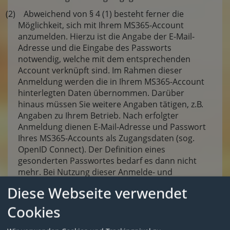
(2) Abweichend von § 4 (1) besteht ferner die
Möglichkeit, sich mit Ihrem MS365-Account
anzumelden. Hierzu ist die Angabe der E-Mail-
Adresse und die Eingabe des Passworts
notwendig, welche mit dem entsprechenden
Account verknüpft sind. Im Rahmen dieser
Anmeldung werden die in Ihrem MS365-Account
hinterlegten Daten übernommen. Darüber
hinaus müssen Sie weitere Angaben tätigen, z.B.
Angaben zu Ihrem Betrieb. Nach erfolgter
Anmeldung dienen E-Mail-Adresse und Passwort
Ihres MS365-Accounts als Zugangsdaten (sog.
OpenID Connect). Der Definition eines
gesonderten Passwortes bedarf es dann nicht
mehr. Bei Nutzung dieser Anmelde- und
Zugangsmöglichkeit können Daten an Microsoft
Diese Webseite verwendet
Corporation übertragen werden. Weitere
Informationen finden Sie in unserer
Cookies
Datenschutzerklärung.