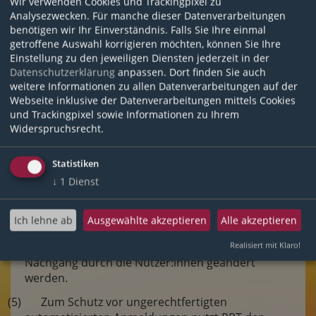
Wir verwenden Cookies und Trackingpixel zu
(3) Mit der Nutzung der Lernplattform versichern
Analysezwecken. Für manche dieser Datenverarbeitungen
Sie, dass Sie Ihre Zugangsdaten vor
benötigen wir Ihr Einverständnis. Falls Sie Ihre einmal
unautorisiertem Zugriff schützen werden. Falls
getroffene Auswahl korrigieren möchten, können Sie Ihre
Ihnen eine missbräuchliche Verwendung der
Einstellung zu den jeweiligen Diensten jederzeit in der
Zugangsdaten auffällt oder Sie vermuten, dass
Datenschutzerklärung
anpassen. Dort finden Sie auch
Ihre Daten missbräuchlich verwendet werden,
weitere Informationen zu allen Datenverarbeitungen auf der
sind Sie verpflichtet, die RPT unverzüglich zu
Webseite inklusive der Datenverarbeitungen mittels Cookies
benachrichtigen. Ein Nutzerkonto ist nicht auf
und Trackingpixel sowie Informationen zu Ihrem
Widerspruchsrecht.
Dritte übertragbar.
(4) Die Zugangsdaten in Sinne des § 4 (1) können
Statistiken
bei Verlust neu angefordert werden. Bei Verlust
↓
1
Dienst
der Zugangsdaten im Sinne des § 4 (2) können
Nutzer:innen auf Anfrage bei RPT auf einen
Account mit Zugangsdaten im Sinne des § 4 (1)
Ich lehne ab
Ausgewählte akzeptieren
Alle akzeptieren
umgezogen werden. Hierbei wird zum Zugang ein
zufälliges Passwort vergeben. Dieses kann im
Realisiert mit Klaro!
Nachgang durch die Nutzer:innen geändert
werden.
(5) Zum Schutz vor ungerechtfertigten