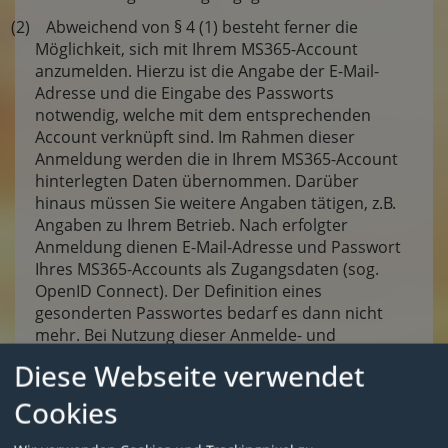
(2) Abweichend von § 4 (1) besteht ferner die
Möglichkeit, sich mit Ihrem MS365-Account
anzumelden. Hierzu ist die Angabe der E-Mail-
Adresse und die Eingabe des Passworts
notwendig, welche mit dem entsprechenden
Account verknüpft sind. Im Rahmen dieser
Anmeldung werden die in Ihrem MS365-Account
hinterlegten Daten übernommen. Darüber
hinaus müssen Sie weitere Angaben tätigen, z.B.
Angaben zu Ihrem Betrieb. Nach erfolgter
Anmeldung dienen E-Mail-Adresse und Passwort
Ihres MS365-Accounts als Zugangsdaten (sog.
OpenID Connect). Der Definition eines
gesonderten Passwortes bedarf es dann nicht
mehr. Bei Nutzung dieser Anmelde- und
Zugangsmöglichkeit können Daten an Microsoft
Diese Webseite verwendet
Corporation übertragen werden. Weitere
Informationen finden Sie in unserer
Cookies
Datenschutzerklärung.