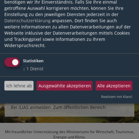
benötigen wir Ihr Einverständnis. Falls Sie Ihre einmal
system.tnwissen-rlp@tourismusnetzwerk.info
.
getroffene Auswahl korrigieren möchten, können Sie Ihre
Einstellung zu den jeweiligen Diensten jederzeit in der
Anmeldename
*
Datenschutzerklärung
anpassen. Dort finden Sie auch
weitere Informationen zu allen Datenverarbeitungen auf der
Webseite inklusive der Datenverarbeitungen mittels Cookies
und Trackingpixel sowie Informationen zu Ihrem
E-Mail
*
Widerspruchsrecht.
Statistiken
↓
1
Dienst
*
Erforderliche Angabe
Ich lehne ab
Ausgewählte akzeptieren
Alle akzeptieren
Speichern
Realisiert mit Klaro!
Bei ILIAS anmelden
Zum öffentlichen Bereich
Mit freundlicher Unterstützung des
Ministeriums für Wirtschaft, Tourismus,
Energie und Klima
.