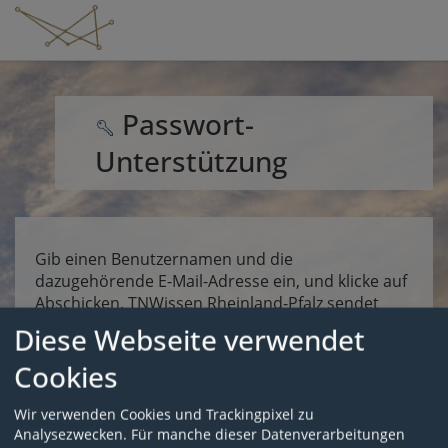
Passwort-
Unterstützung
Gib einen Benutzernamen und die
dazugehörende E-Mail-Adresse ein, und klicke auf
Abschicken. TNWissen Rheinland-Pfalz sendet
eine E-Mail an diese Adresse. Die E-Mail enthält
Diese Webseite verwendet
eine Adresse zu einer Webseite, mit der du ein
Cookies
neues Passwort für das Benutzerkonto eingeben
kannst. Falls dumit dieser Funktion dein Passwort
nicht setzen kannst, benachrichtige bitte deine
Wir verwenden Cookies und Trackingpixel zu
Kursleitung oder sende eine E-Mail an
Analysezwecken. Für manche dieser Datenverarbeitungen