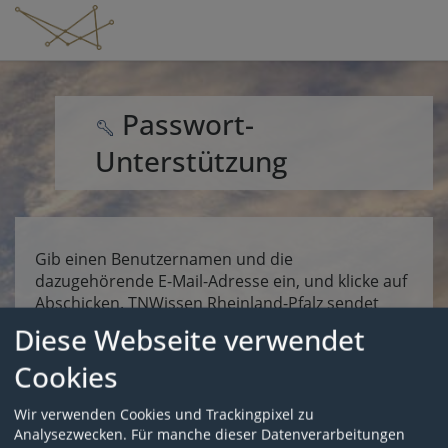
Passwort-
Unterstützung
Gib einen Benutzernamen und die
dazugehörende E-Mail-Adresse ein, und klicke auf
Abschicken. TNWissen Rheinland-Pfalz sendet
eine E-Mail an diese Adresse. Die E-Mail enthält
Diese Webseite verwendet
eine Adresse zu einer Webseite, mit der du ein
Cookies
neues Passwort für das Benutzerkonto eingeben
kannst. Falls dumit dieser Funktion dein Passwort
nicht setzen kannst, benachrichtige bitte deine
Wir verwenden Cookies und Trackingpixel zu
Kursleitung oder sende eine E-Mail an
Analysezwecken. Für manche dieser Datenverarbeitungen