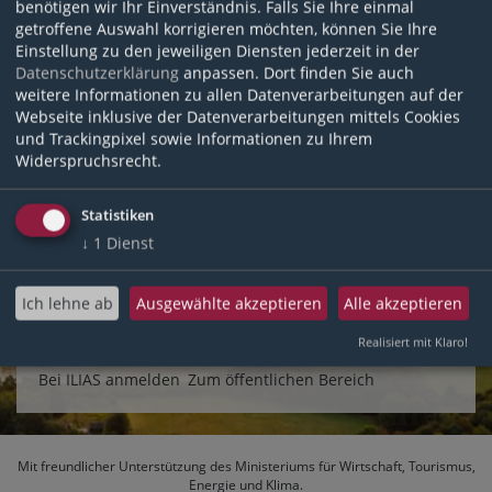
benötigen wir Ihr Einverständnis. Falls Sie Ihre einmal
system.tnwissen-rlp@tourismusnetzwerk.info
.
getroffene Auswahl korrigieren möchten, können Sie Ihre
Einstellung zu den jeweiligen Diensten jederzeit in der
Anmeldename
*
Datenschutzerklärung
anpassen. Dort finden Sie auch
weitere Informationen zu allen Datenverarbeitungen auf der
Webseite inklusive der Datenverarbeitungen mittels Cookies
und Trackingpixel sowie Informationen zu Ihrem
E-Mail
*
Widerspruchsrecht.
Statistiken
↓
1
Dienst
*
Erforderliche Angabe
Ich lehne ab
Ausgewählte akzeptieren
Alle akzeptieren
Speichern
Realisiert mit Klaro!
Bei ILIAS anmelden
Zum öffentlichen Bereich
Mit freundlicher Unterstützung des
Ministeriums für Wirtschaft, Tourismus,
Energie und Klima
.